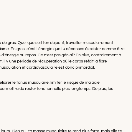
 gras. Quel que soit ton objectif, travailler musculairement
isme. En gros, c’est l’énergie que tu dépenses à exister comme être
’énergie au repos. Ce n’est pas génial? En plus, contrairement à
 il y une période de récupération où le corps refait la fibre
 musculation et cardiovasculaire est donc primordial.
orer le tonus musculaire, limiter le risque de maladie
e permettra de rester fonctionnelle plus longtemps. De plus, les
ours. Bien oui, ta masse musculaire te rend plus forte, mais elle te