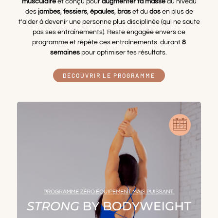
musculaire
et conçu pour
augmenter ta masse
au niveau
des
jambes
,
fessiers
,
épaules
,
bras
et du
dos
en plus de
t'aider à devenir une personne plus disciplinée (qui ne saute
pas ses entraînements). Reste engagée envers ce
programme et répète ces entraînements durant
8
semaines
pour optimiser tes résultats.
DÉCOUVRIR LE PROGRAMME