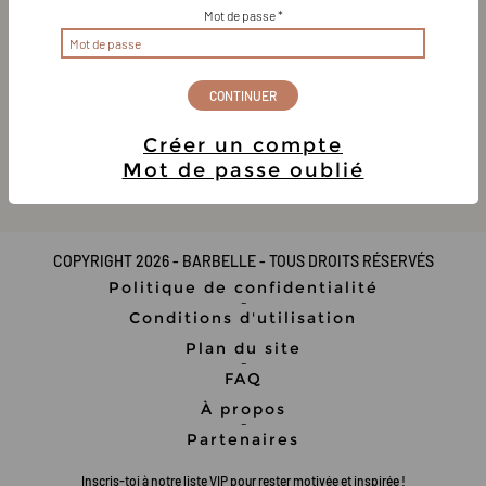
Étirements,
Mobilité
Mot de passe *
Anne-Marie
Intermédiaire
Créer un compte
0-10 minutes
Mot de passe oublié
Zéro équipement
COPYRIGHT 2026 - BARBELLE - TOUS DROITS RÉSERVÉS
Politique de confidentialité
-
Conditions d'utilisation
Plan du site
-
FAQ
À propos
-
Partenaires
Inscris-toi à notre liste VIP pour rester motivée et inspirée !