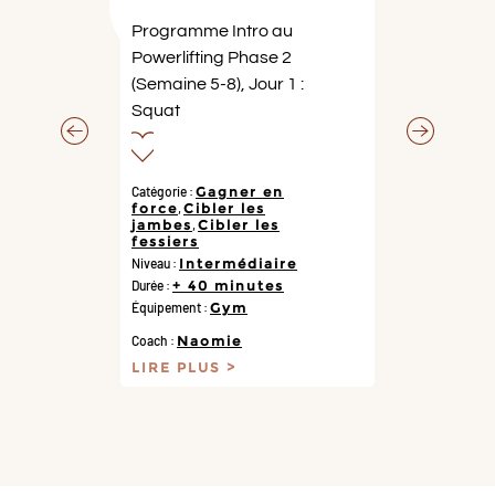
Programme Intro au
Powerlifting Phase 2
(Semaine 5-8), Jour 1 :
Squat
Catégorie :
Gagner en
force
,
Cibler les
jambes
,
Cibler les
fessiers
Niveau :
Intermédiaire
Durée :
+ 40 minutes
Équipement :
Gym
Coach :
Naomie
LIRE PLUS