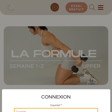
ESSAI
GRATUIT
CHALLENGE RECOMPOSITION
CONNEXION
CORPORELLE 6 SEMAINES :
Courriel *
SEMAINE 1-2 HAUT DU CORPS