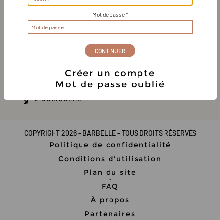
Mot de passe *
Gagner en
Cibler les
Cibler le
Cibler les
force,
épaules,
dos,
bras
Anne-Marie
Intermédiaire
Créer un compte
25-40 minutes
Mot de passe oublié
2 Dumbbells
COPYRIGHT 2026 - BARBELLE - TOUS DROITS RÉSERVÉS
Politique de confidentialité
-
Conditions d'utilisation
Plan du site
-
FAQ
À propos
-
Partenaires