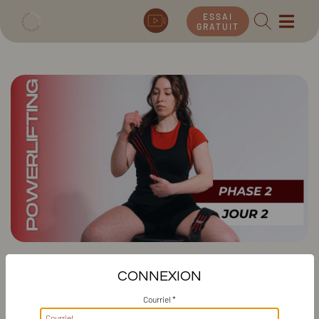
ESSAI
GRATUIT
PROGRAMME INTRO AU
CONNEXION
POWERLIFTING PHASE 2
Courriel *
(SEMAINE 5-8), JOUR 2 : BENCH