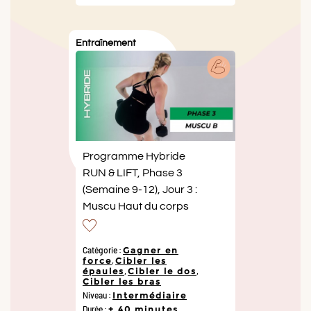
Entraînement
Programme Hybride
RUN & LIFT, Phase 3
(Semaine 9-12), Jour 3 :
Muscu Haut du corps
Catégorie :
Gagner en
force
,
Cibler les
épaules
,
Cibler le dos
,
Cibler les bras
Niveau :
Intermédiaire
Durée :
+ 40 minutes