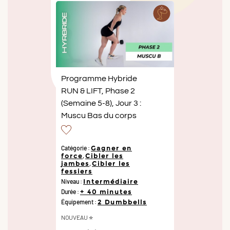
Programme Hybride
RUN & LIFT, Phase 2
(Semaine 5-8), Jour 3 :
Muscu Bas du corps
Catégorie :
Gagner en
force
,
Cibler les
jambes
,
Cibler les
fessiers
Niveau :
Intermédiaire
Durée :
+ 40 minutes
Équipement :
2 Dumbbells
NOUVEAU ⭐️