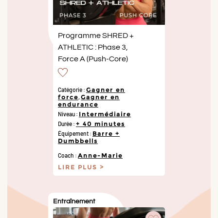
Programme SHRED +
ATHLETIC : Phase 3,
Force A (Push-Core)
Catégorie :
Gagner en
force
,
Gagner en
endurance
Niveau :
Intermédiaire
Durée :
+ 40 minutes
Équipement :
Barre +
Dumbbells
Coach :
Anne-Marie
LIRE PLUS
Entraînement