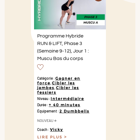
Programme Hybride
RUN & LIFT, Phase 3
(Semaine 9-12), Jour 1 :
Muscu Bas du corps
Catégorie :
Gagner en
force
,
Cibler les
jambes
,
Cibler les
fessiers
Niveau :
Intermédiaire
Durée :
+ 40 minutes
Équipement :
2 Dumbbells
NOUVEAU ⭐️
Coach :
Vicky
LIRE PLUS