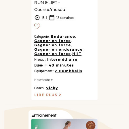
RUN & LIFT -
Course/muscu
18
|
12 semaines
Catégorie :
Endurance
,
Gagner en force
,
Gagner en force
,
Gagner en endurance
,
Gagner en force
,
HIIT
Niveau :
Intermédiaire
Durée :
+ 40 minutes
Équipement :
2 Dumbbells
Nouveauté ⭐️
Coach :
Vicky
LIRE PLUS
Entraînement