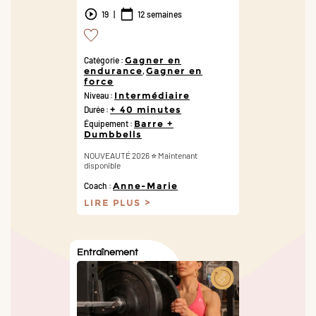
19
|
12 semaines
Catégorie :
Gagner en
endurance
,
Gagner en
force
Niveau :
Intermédiaire
Durée :
+ 40 minutes
Équipement :
Barre +
Dumbbells
NOUVEAUTÉ 2026 ⭐️ Maintenant
disponible
Coach :
Anne-Marie
LIRE PLUS
Entraînement