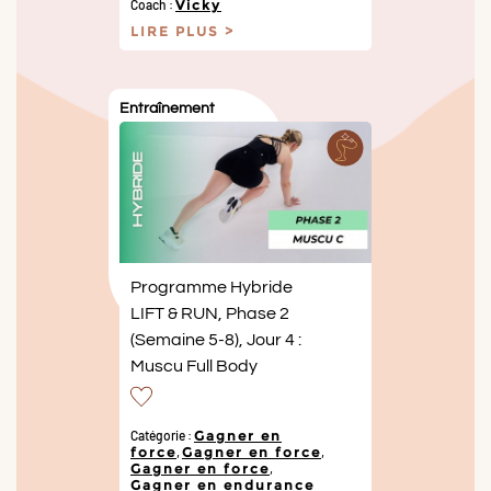
Coach :
Vicky
LIRE PLUS
Entraînement
Programme Hybride
LIFT & RUN, Phase 2
(Semaine 5-8), Jour 4 :
Muscu Full Body
Catégorie :
Gagner en
force
,
Gagner en force
,
Gagner en force
,
Gagner en endurance