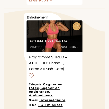
LIRE PLUS
Entraînement
Programme SHRED +
ATHLETIC : Phase 1,
Force A (Push-Core)
Catégorie :
Gagner en
force
,
Gagner en
endurance
,
Abdominaux
Niveau :
Intermédiaire
Durée :
+ 40 minutes