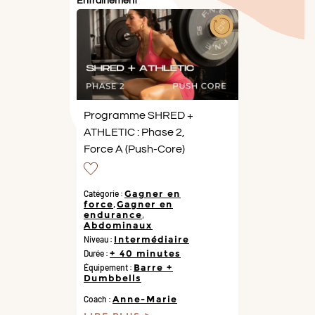
Entraînement
Programme SHRED +
ATHLETIC : Phase 2,
Force A (Push-Core)
Catégorie :
Gagner en
force
,
Gagner en
endurance
,
Abdominaux
Niveau :
Intermédiaire
Durée :
+ 40 minutes
Équipement :
Barre +
Dumbbells
Coach :
Anne-Marie