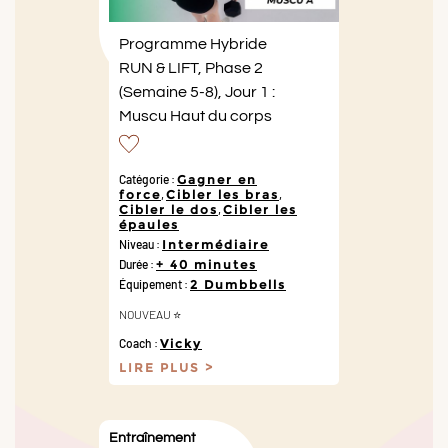
Programme Hybride
RUN & LIFT, Phase 2
(Semaine 5-8), Jour 1 :
Muscu Haut du corps
Catégorie :
Gagner en
force
,
Cibler les bras
,
Cibler le dos
,
Cibler les
épaules
Niveau :
Intermédiaire
Durée :
+ 40 minutes
Équipement :
2 Dumbbells
NOUVEAU ⭐️
Coach :
Vicky
LIRE PLUS
Entraînement