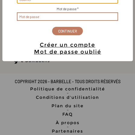
Mot de passe *
Gagner
Gagner
Gagner
EMOM,
Circuit,
en force,
en force,
en force
Anne-Marie
Avancée
Créer un compte
25-40 minutes
Mot de passe oublié
2 Dumbbells
COPYRIGHT 2026 - BARBELLE - TOUS DROITS RÉSERVÉS
Politique de confidentialité
-
Conditions d'utilisation
Plan du site
-
FAQ
À propos
-
Partenaires