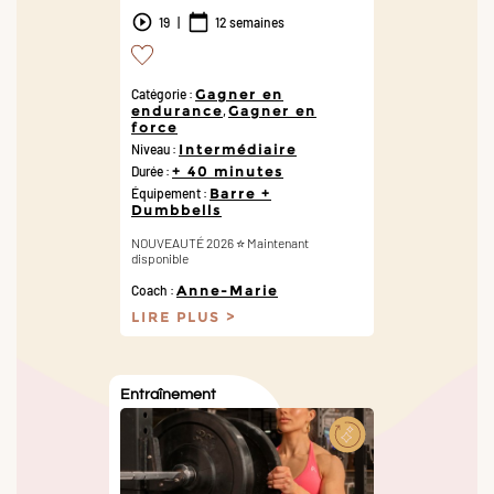
19
|
12 semaines
Catégorie :
Gagner en
endurance
,
Gagner en
force
Niveau :
Intermédiaire
Durée :
+ 40 minutes
Équipement :
Barre +
Dumbbells
NOUVEAUTÉ 2026 ⭐️ Maintenant
disponible
Coach :
Anne-Marie
LIRE PLUS
Entraînement