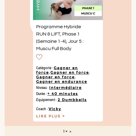
Programme Hybride
RUN & LIFT, Phase 1
(Semaine 1-4), Jour 5 :
Muscu Full Body
Catégorie :
Gagner en
force
,
Gagner en force
,
Gagner en force
,
Gagner en endurance
Niveau :
Intermédiaire
Durée :
+ 40 minutes
Équipement :
2 Dumbbells
Coach :
Vicky
LIRE PLUS
1
>