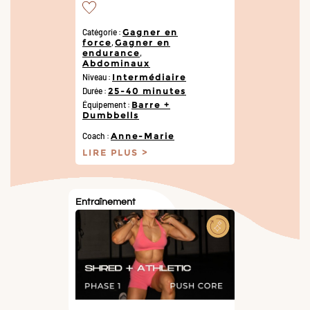
Catégorie :
Gagner en
force
,
Gagner en
endurance
,
Abdominaux
Niveau :
Intermédiaire
Durée :
25-40 minutes
Équipement :
Barre +
Dumbbells
Coach :
Anne-Marie
LIRE PLUS
Entraînement