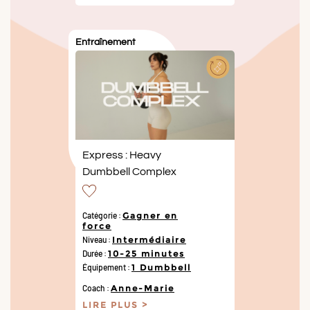
Entraînement
Express : Heavy
Dumbbell Complex
Catégorie :
Gagner en
force
Niveau :
Intermédiaire
Durée :
10-25 minutes
Équipement :
1 Dumbbell
Coach :
Anne-Marie
LIRE PLUS