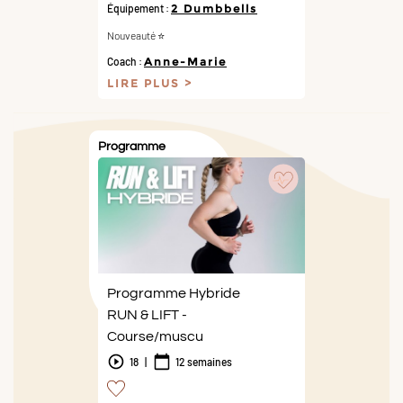
Équipement :
2 Dumbbells
Nouveauté ⭐️
Coach :
Anne-Marie
LIRE PLUS
Programme
Programme Hybride
RUN & LIFT -
Course/muscu
18
|
12 semaines