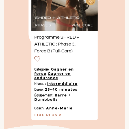
Programme SHRED +
ATHLETIC : Phase 3,
Force B (Pull-Core)
Catégorie :
Gagner en
force
,
Gagner en
endurance
Niveau :
Intermédiaire
Durée :
25-40 minutes
Équipement :
Barre +
Dumbbells
Coach :
Anne-Marie
LIRE PLUS