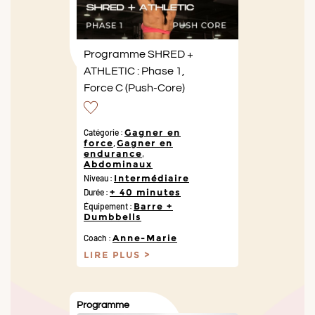
Programme SHRED +
ATHLETIC : Phase 1,
Force C (Push-Core)
Catégorie :
Gagner en
force
,
Gagner en
endurance
,
Abdominaux
Niveau :
Intermédiaire
Durée :
+ 40 minutes
Équipement :
Barre +
Dumbbells
Coach :
Anne-Marie
LIRE PLUS
Programme