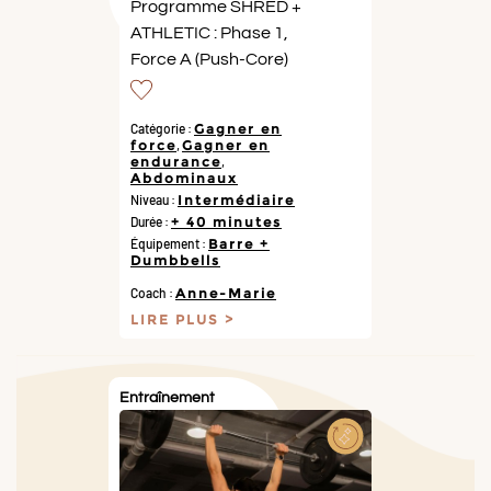
Programme SHRED +
ATHLETIC : Phase 1,
Force A (Push-Core)
Catégorie :
Gagner en
force
,
Gagner en
endurance
,
Abdominaux
Niveau :
Intermédiaire
Durée :
+ 40 minutes
Équipement :
Barre +
Dumbbells
Coach :
Anne-Marie
LIRE PLUS
Entraînement