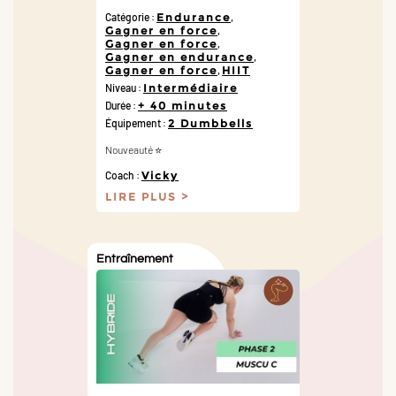
Catégorie :
Endurance
,
Gagner en force
,
Gagner en force
,
Gagner en endurance
,
Gagner en force
,
HIIT
Niveau :
Intermédiaire
Durée :
+ 40 minutes
Équipement :
2 Dumbbells
Nouveauté ⭐️
Coach :
Vicky
LIRE PLUS
Entraînement