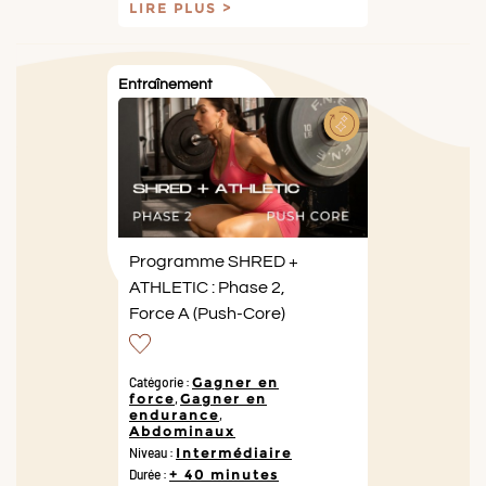
LIRE PLUS
Entraînement
Programme SHRED +
ATHLETIC : Phase 2,
Force A (Push-Core)
Catégorie :
Gagner en
force
,
Gagner en
endurance
,
Abdominaux
Niveau :
Intermédiaire
Durée :
+ 40 minutes