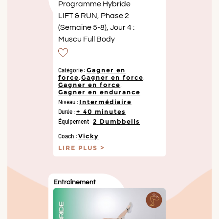
Programme Hybride
LIFT & RUN, Phase 2
(Semaine 5-8), Jour 4 :
Muscu Full Body
Catégorie :
Gagner en
force
,
Gagner en force
,
Gagner en force
,
Gagner en endurance
Niveau :
Intermédiaire
Durée :
+ 40 minutes
Équipement :
2 Dumbbells
Coach :
Vicky
LIRE PLUS
Entraînement