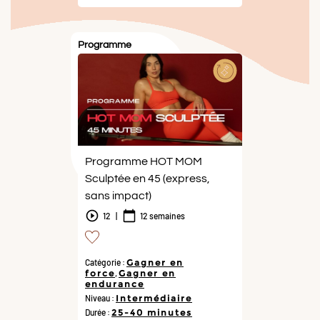
Programme
Programme HOT MOM
Sculptée en 45 (express,
sans impact)
12
|
12 semaines
Catégorie :
Gagner en
force
,
Gagner en
endurance
Niveau :
Intermédiaire
Durée :
25-40 minutes